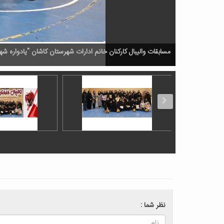
مسابقات والیبال کارکنان خانم ادارات شهرستان کاشان "یادواره شهید سن
نظر شما :